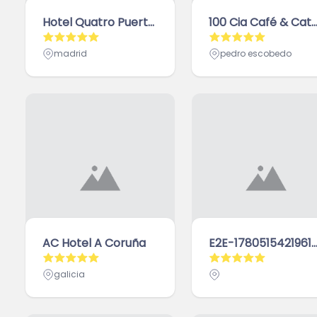
Hotel Quatro Puerta Del Sol
100 Cia Café & Catering, 3, Avenida De Albert Einstein, Parque Científico Y Tecnológico De Cantabria, Barrio Rucandial, Peñacastillo, Santander, Cantabria, 
madrid
pedro escobedo
AC Hotel A Coruña
E2E-1780515421961-Marca-Qf
galicia