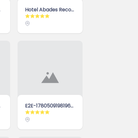
39011, España
Hotel Abades Recogidas
xin
E2E-1780509198196-Marca-0c7cu