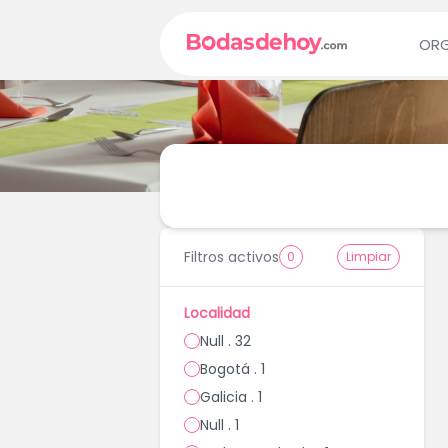
ORG
Filtros activos
0
Limpiar
Localidad
Null . 32
Bogotá . 1
Galicia . 1
Null . 1