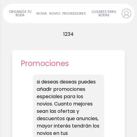
ORGANIZA TU
LUGARES PARA
NOVIA
NOVIO
PROVEEDORES
BODA
BODAS
1
2
3
4
Promociones
si deseas deseas puedes
añadir promociones
especiales para los
novios. Cuanto mejores
sean las ofertas y
descuentos que anuncies,
mayor interés tendrán los
novios en tus